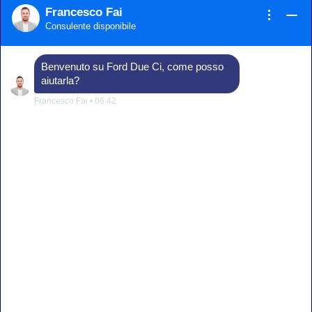
Francesco Fai
Consulente disponibile
Benvenuto su Ford Due Ci, come posso
aiutarla?
Francesco Fai
•
06:42
Le prestazioni dei veicoli elettrici Ford
Le nostre auto offrono potenza e coppia istantanee
grazie a batterie ad alte prestazioni e ad alta densità
energetica, progettate per durare nel tempo. La sicurezza
è di serie: la garanzia copre batteria e componenti ad alto
voltaggio per 8 anni o 160.000 Km (capacità minima
garantita della batteria 70%). Tutte le nostre batterie
supportano la ricarica rapida senza comprometterne la
capacità a lungo termine, e fino al 95% dei componenti è
riciclabile per la produzione di nuove batterie.