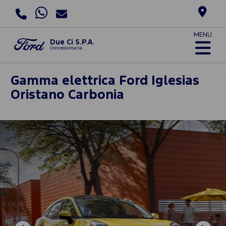
MENU
Due Ci S.P.A.
Concessionaria
Gamma elettrica Ford
Iglesias
Oristano Carbonia