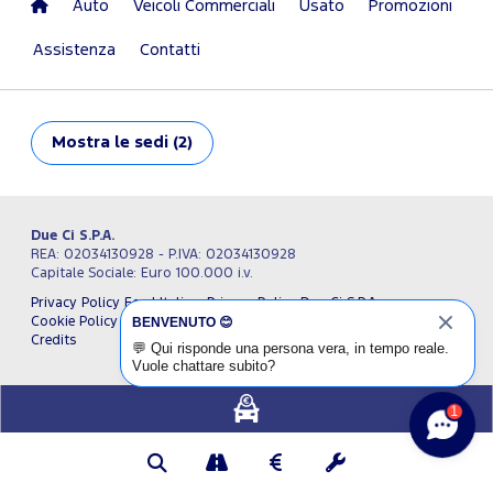
Auto
Veicoli Commerciali
Usato
Promozioni
Assistenza
Contatti
Mostra
le sedi (2)
Due Ci S.P.A.
REA: 02034130928 - P.IVA: 02034130928
Capitale Sociale: Euro 100.000 i.v.
Privacy Policy Ford Italia
Privacy Policy Due Ci S.P.A.
BENVENUTO 😊
Cookie Policy
Impostazioni cookie
Termini e condizioni
Credits
💬
Qui risponde una persona vera, in tempo reale.
Vuole chattare subito?
1