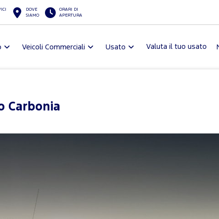
ICI
DOVE
ORARI DI
SIAMO
APERTURA
Valuta il tuo usato
o
Veicoli Commerciali
Usato
no Carbonia