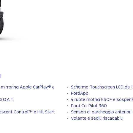
I
 mirroring Apple CarPlay® e
Schermo Touchscreen LCD da 1
FordApp
.O.A.T.
4 ruote motrici ESOF e sospen
Ford Co-Pilot 360
Descent Control™ e Hill Start
Sensori di parcheggio anteriori
Volante e sedili riscadabili