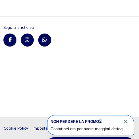
Seguici anche su
NON PERDERE LA PROMO⌛
Contattaci ora per avere maggiori dettagli!
Cookie Policy
Impostazioni cookie
Termini e condizioni
Credits