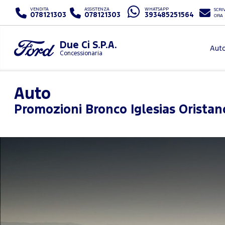
VENDITA
ASSISTENZA
WHATSAPP
SCRIV
078121303
078121303
393485251564
ORA
Due Ci S.P.A.
Aut
Concessionaria
Auto
Promozioni
Bronco Iglesias Orista