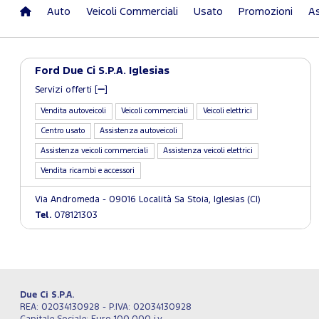
Auto
Veicoli Commerciali
Usato
Promozioni
As
Ford Due Ci S.P.A. Iglesias
Servizi offerti [
]
Vendita autoveicoli
Veicoli commerciali
Veicoli elettrici
Centro usato
Assistenza autoveicoli
Assistenza veicoli commerciali
Assistenza veicoli elettrici
Vendita ricambi e accessori
Via Andromeda - 09016 Località Sa Stoia, Iglesias (CI)
Tel.
078121303
Due Ci S.P.A.
REA: 02034130928 - P.IVA: 02034130928