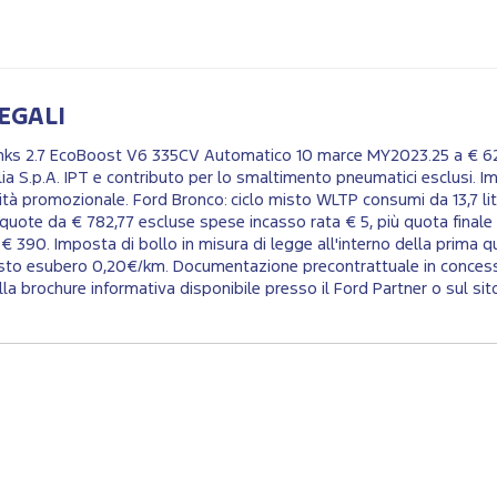
EGALI
nks 2.7 EcoBoost V6 335CV Automatico 10 marce MY2023.25 a € 62.0
lia S.p.A. IPT e contributo per lo smaltimento pneumatici esclusi. 
ità promozionale. Ford Bronco: ciclo misto WLTP consumi da 13,7 li
uote da € 782,77 escluse spese incasso rata € 5, più quota finale (
€ 390. Imposta di bollo in misura di legge all'interno della prim
osto esubero 0,20€/km. Documentazione precontrattuale in concessi
alla brochure informativa disponibile presso il Ford Partner o sul sit